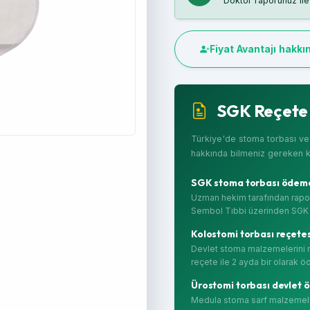
Doktor raporunuz ile 
Fiyat Avantajı hakkın
SGK Reçete 
Türkiye'de stoma torbası v
hakkında bilmeniz gereken kri
SGK stoma torbası ödemesi
Uzman hekim tarafından raporu
Sembol Tıbbi üzerinden SGK k
Kolostomi torbası reçetesi
Devlet stoma malzemelerini r
reçete ile 2 ayda bir olarak 
Ürostomi torbası devlet ö
Medula stoma sarf malzemeler