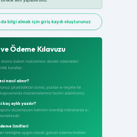
birlikte alım yapabilirsiniz
da bilgi almak için giriş kaydı oluşturunuz
ve Ödeme Kılavuzu
e stoma bakım malzemesi devlet ödemeleri
tik kurallar:
 nasıl alınır?
nuz çıkartıldıktan sonra, yazılan e-reçete ile
apsamında malzemelerinizi teslim alabilirsiniz.
 kaç aylık yazılır?
aporu düzenleyen hekimin önerdiği miktarlarda e-
ödemektedir.
deme limitleri
i tebliğine uygun olarak güncel ödeme limitleri