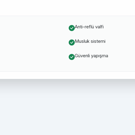
Anti-reflü valfi
Musluk sistemi
Güvenli yapışma