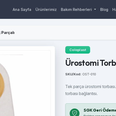
Ana Sayfa
Ürünlerimiz
Bakım Rehberleri
Blog
H
 Parçalı
Coloplast
Ürostomi Torba
SKU/Kod:
OST-010
Tek parça ürostomi torbası. 
torbası bağlantısı.
SGK Geri Ödem