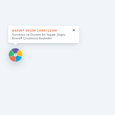
×
BRAVA® SEÇIM ÇARKI ÇEVIR
Sızıntısız ve Güvenli Bir Yaşam: Doğru
Brava® Çözümünü Keşfedin!
Sembol Tıbbi Malzeme
Coloplast başta olmak üzere, dünya kalitesindeki medi