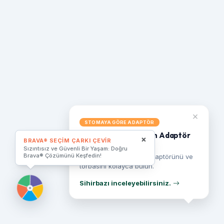
×
STOMAYA GÖRE ADAPTÖR
Stoma yapısına uygun Adaptör
×
BRAVA® SEÇIM ÇARKI ÇEVIR
seçimi
Sızıntısız ve Güvenli Bir Yaşam: Doğru
Brava® Çözümünü Keşfedin!
Size en uygun stoma adaptörünü ve
torbasını kolayca bulun.
Sihirbazı inceleyebilirsiniz.